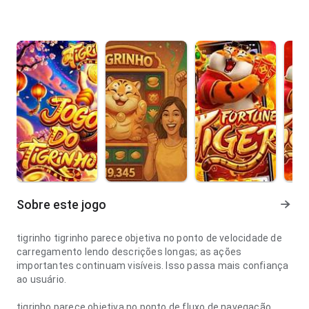
Sobre este jogo
tigrinho tigrinho parece objetiva no ponto de velocidade de
carregamento lendo descrições longas; as ações
importantes continuam visíveis. Isso passa mais confiança
ao usuário.
tigrinho parece objetiva no ponto de fluxo de navegação