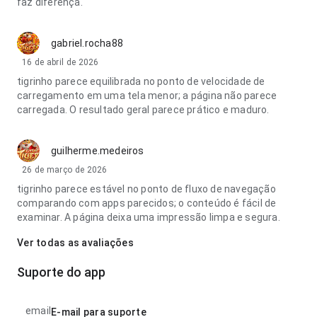
faz diferença.
gabriel.rocha88
16 de abril de 2026
tigrinho parece equilibrada no ponto de velocidade de
carregamento em uma tela menor; a página não parece
carregada. O resultado geral parece prático e maduro.
guilherme.medeiros
26 de março de 2026
tigrinho parece estável no ponto de fluxo de navegação
comparando com apps parecidos; o conteúdo é fácil de
examinar. A página deixa uma impressão limpa e segura.
Ver todas as avaliações
Suporte do app
email
E-mail para suporte