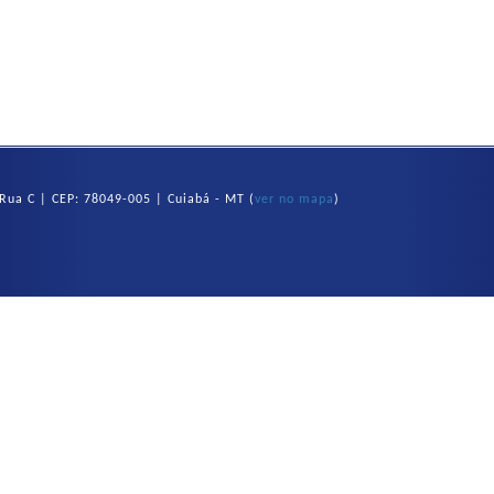
, Rua C | CEP: 78049-005 | Cuiabá - MT (
ver no mapa
)