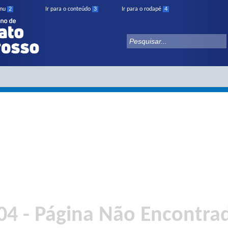
enu
2
Ir para o conteúdo
3
Ir para o rodapé
4
04 - Página Não Encontra