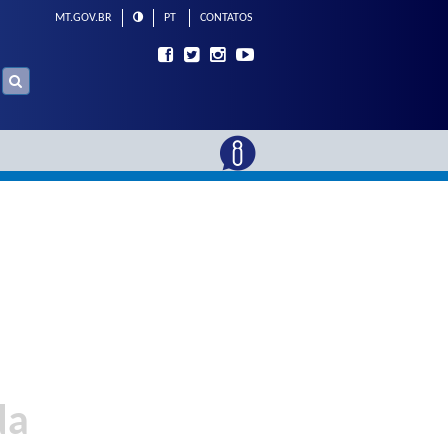
MT.GOV.BR
PT
CONTATOS
da