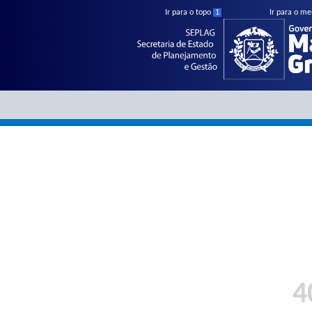
Ir para o topo
1
Ir para o m
Menu
Menu
4