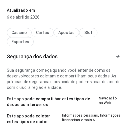
de carregamento em uma consulta rápida; a página parece
completa sem ficar pesada. Ajuda quem quer decidir
Atualizado em
rapidamente se vale instalar.
6 de abril de 2026
Cassino
Cartas
Apostas
Slot
Esportes
Segurança dos dados
Sua segurança começa quando você entende como os
desenvolvedores coletam e compartilham seus dados. As
práticas de segurança e privacidade podem variar de acordo
com o uso, a região e a idade.
Navegação
Este app pode compartilhar estes tipos de
na Web
dados com terceiros
Informações pessoais, Informações
Este app pode coletar
financeiras e mais 6
estes tipos de dados