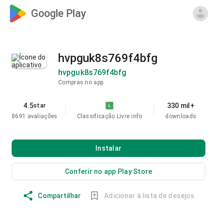
Google Play
hvpguk8s769f4bfg
hvpguk8s769f4bfg
Compras no app
4.5
330 mil+
star
8691 avaliações
Classificação Livre
info
downloads
Instalar
Conferir no app Play Store
Compartilhar
Adicionar à lista de desejos