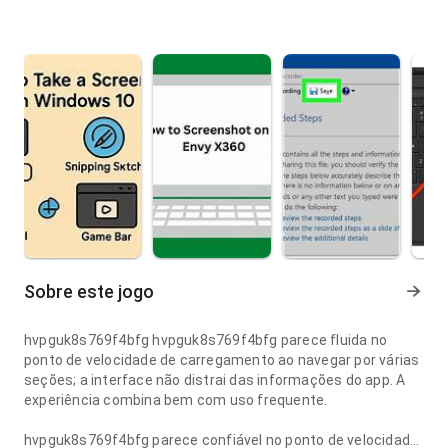
Sobre este jogo
hvpguk8s769f4bfg hvpguk8s769f4bfg parece fluida no
ponto de velocidade de carregamento ao navegar por várias
seções; a interface não distrai das informações do app. A
experiência combina bem com uso frequente.
hvpguk8s769f4bfg parece confiável no ponto de velocidade