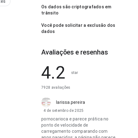
tes
Os dados são criptografados em
trânsito
Você pode solicitar a exclusão dos
dados
Avaliações e resenhas
4.2
star
7928 avaliações
larissa.pereira
4 de setembro de 2025
pornocarioca e parece prática no
ponto de velocidade de
carregamento comparando com
apps parecidos; a página não parece