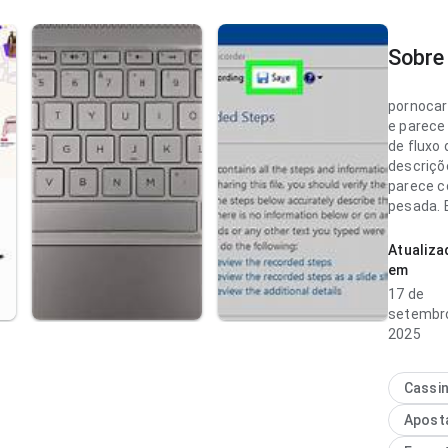
Sobre 
pornocar
e parece
de fluxo
descriçõ
parece c
pesada. 
detalhes
Atualiza
pornocar
em
no ponto
17 de
navegaçã
setembr
página d
2025
previsíve
uma impr
segura.
Cassi
Apost