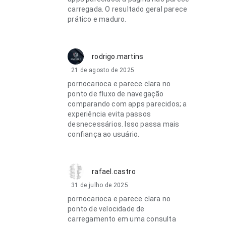
carregada. O resultado geral parece
prático e maduro.
rodrigo.martins
21 de agosto de 2025
pornocarioca e parece clara no
ponto de fluxo de navegação
comparando com apps parecidos; a
experiência evita passos
desnecessários. Isso passa mais
confiança ao usuário.
rafael.castro
31 de julho de 2025
pornocarioca e parece clara no
ponto de velocidade de
carregamento em uma consulta