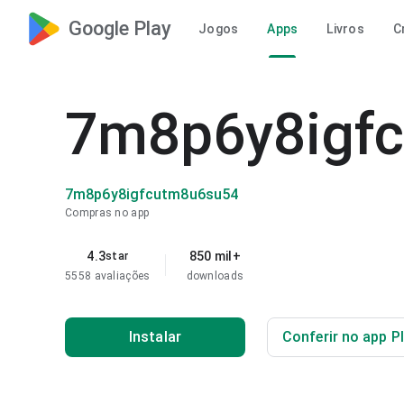
Google Play
Jogos
Apps
Livros
C
7m8p6y8igf
7m8p6y8igfcutm8u6su54
Compras no app
4.3
850 mil+
star
5558 avaliações
downloads
Instalar
Conferir no app P