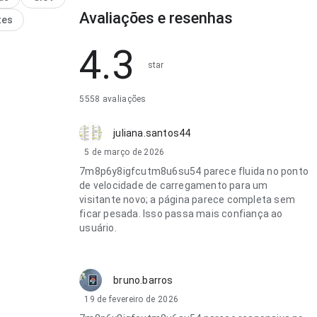
completa sem
Avaliações e resenhas
sada. Esse
tes
nos detalhes faz
a.
4.3
star
5558 avaliações
juliana.santos44
5 de março de 2026
7m8p6y8igfcutm8u6su54 parece fluida no ponto
de velocidade de carregamento para um
visitante novo; a página parece completa sem
ficar pesada. Isso passa mais confiança ao
usuário.
bruno.barros
19 de fevereiro de 2026