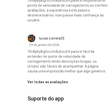
7m8p6y8igfcutm8u6su54 parece responsiva no
ponto de velocidade de carregamento ao conferir
avaliações; a experiência evita passos
desnecessários. Isso passa mais confiança ao
usuário.
lucas.correia33
29 de janeiro de 2026
7m8p6y8igfcutm8u6su54 parece fácil de
entender no ponto de velocidade de
carregamento lendo descrições longas; os
rótulos são fáceis de acompanhar. A página
causa uma impressão melhor que algo genérico.
Ver todas as avaliações
Suporte do app