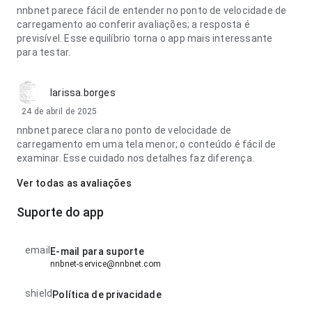
nnbnet parece fácil de entender no ponto de velocidade de
carregamento ao conferir avaliações; a resposta é
previsível. Esse equilíbrio torna o app mais interessante
para testar.
larissa.borges
24 de abril de 2025
nnbnet parece clara no ponto de velocidade de
carregamento em uma tela menor; o conteúdo é fácil de
examinar. Esse cuidado nos detalhes faz diferença.
Ver todas as avaliações
Suporte do app
email
E-mail para suporte
nnbnet-service@nnbnet.com
shield
Política de privacidade