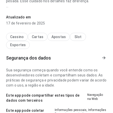
pesada. Esse cuidado nos detalhes faz diferença.
rhtp6y8igmb56funkhrukqu9xhhg2sm3u3gmuzuh parece
consistente no ponto de velocidade de carregamento ao
Atualizado em
voltar para a página depois; a experiência evita passos
17 de fevereiro de 2025
desnecessários. Esse equilíbrio torna o app mais
interessante para testar.
Cassino
Cartas
Apostas
Slot
Esportes
Segurança dos dados
Sua segurança começa quando você entende como os
desenvolvedores coletam e compartilham seus dados. As
práticas de segurança e privacidade podem variar de acordo
com o uso, a região e a idade.
Navegação
Este app pode compartilhar estes tipos de
na Web
dados com terceiros
Informações pessoais, Informações
Este app pode coletar