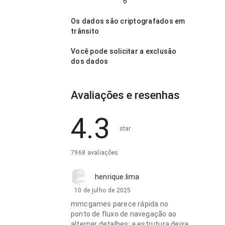
6
Os dados são criptografados em
trânsito
Você pode solicitar a exclusão
dos dados
Avaliações e resenhas
4.3
star
7968 avaliações
henrique.lima
10 de julho de 2025
mmcgames parece rápida no
ponto de fluxo de navegação ao
alternar detalhes; a estrutura deixa