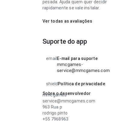
pesada. Ajuda quem quer decidir
rapidamente se vale instalar.
Ver todas as avaliações
Suporte do app
email
E-mail para suporte
mmcgames-
service@mmcgames.com
shield
Política de privacidade
Sobre o desenvolvedor
mmcgames
service@mmcgames.com
963 Rua p
rodrigo.pinto
+55 7968963