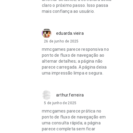
claro o próximo passo. Isso passa
mais confiança ao usuário.
eduarda.vieira
26 de junho de 2025
mmcgames parece responsiva no
ponto de fluxo de navegação ao
alternar detalhes; a página não
parece carregada. A página deixa
uma impressão limpa e segura.
arthur.ferreira
5 de junho de 2025
mmcgames parece prática no
ponto de fluxo de navegação em
uma consulta rápida; a página
parece completa sem ficar