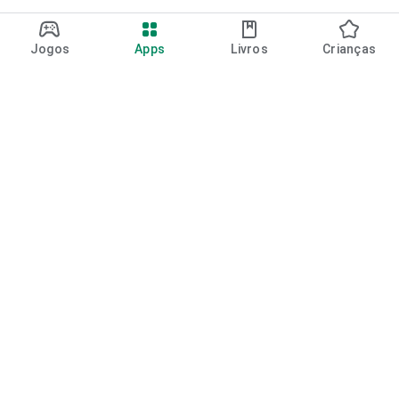
Jogos
Apps
Livros
Crianças
Google Play
Play Pass
Pontos do Play Points
Vales-presente
Resgatar
Política de reembolso
Crianças e família