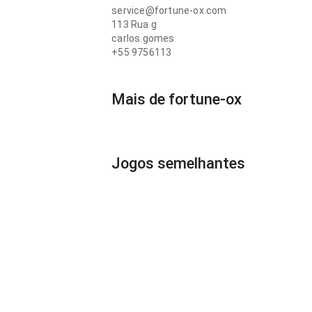
service@fortune-ox.com
113 Rua g
carlos.gomes
+55 9756113
Mais de fortune-ox
Jogos semelhantes