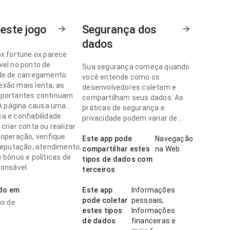
este jogo
Segurança dos
dados
ox fortune ox parece
vel no ponto de
Sua segurança começa quando
de de carregamento
você entende como os
xão mais lenta; as
desenvolvedores coletam e
portantes continuam
compartilham seus dados. As
. A página causa uma
práticas de segurança e
o melhor que algo
a e confiabilidade
privacidade podem variar de
.
criar conta ou realizar
acordo com o uso, a região e a
 operação, verifique
idade.
Este app pode
Navegação
x parece fácil de
 reputação, atendimento,
compartilhar estes
na Web
 no ponto de fluxo de
 bônus e políticas de
tipos de dados com
ão em uma consulta
ponsável.
terceiros
 estrutura deixa claro o
passo. A página deixa
ado em
Este app
Informações
essão limpa e segura.
pode coletar
pessoais,
ho de
estes tipos
Informações
de dados
financeiras e