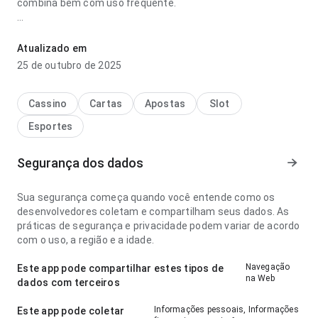
combina bem com uso frequente.
njcp8s8c4udf5a9rk3jvd6vvft784yjb7h44rqf6e6pf parece
leve no ponto de fluxo de navegação ao conferir avaliações;
Atualizado em
a experiência evita passos desnecessários. A experiência
25 de outubro de 2025
combina bem com uso frequente.
Cassino
Cartas
Apostas
Slot
Esportes
Segurança dos dados
Sua segurança começa quando você entende como os
desenvolvedores coletam e compartilham seus dados. As
práticas de segurança e privacidade podem variar de acordo
com o uso, a região e a idade.
Navegação
Este app pode compartilhar estes tipos de
na Web
dados com terceiros
Informações pessoais, Informações
Este app pode coletar