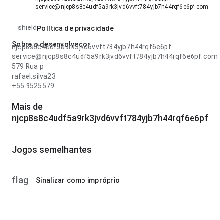
service@njcp8s8c4udf5a9rk3jvd6vvft784yjb7h44rqf6e6pf.com
shield
Política de privacidade
Sobre o desenvolvedor
njcp8s8c4udf5a9rk3jvd6vvft784yjb7h44rqf6e6pf
service@njcp8s8c4udf5a9rk3jvd6vvft784yjb7h44rqf6e6pf.com
579 Rua p
rafael.silva23
+55 9525579
Mais de
njcp8s8c4udf5a9rk3jvd6vvft784yjb7h44rqf6e6pf
Jogos semelhantes
flag
Sinalizar como impróprio