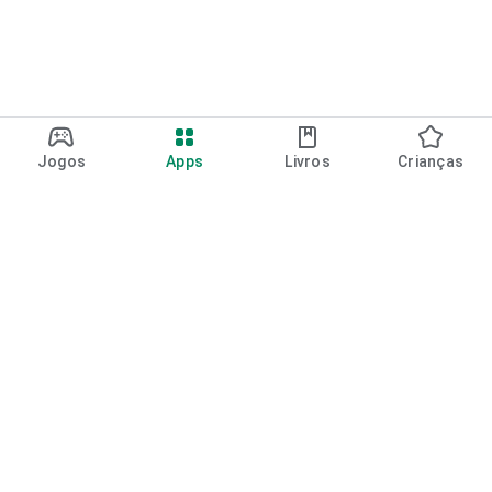
Jogos
Apps
Livros
Crianças
Google Play
Play Pass
Pontos do Play Points
Vales-presente
Resgatar