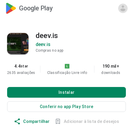
Google Play
deev.is
deev.is
Compras no app
4.4
190 mil+
star
2635 avaliações
Classificação Livre
info
downloads
Instalar
Conferir no app Play Store
Compartilhar
Adicionar à lista de desejos