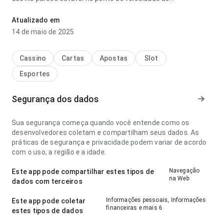
carregamento ao navegar por várias seções; a página
parece completa sem ficar pesada. A experiência combina
Atualizado em
bem com uso frequente.
14 de maio de 2025
Cassino
Cartas
Apostas
Slot
Esportes
Segurança dos dados
Sua segurança começa quando você entende como os
desenvolvedores coletam e compartilham seus dados. As
práticas de segurança e privacidade podem variar de acordo
com o uso, a região e a idade.
Navegação
Este app pode compartilhar estes tipos de
na Web
dados com terceiros
Informações pessoais, Informações
Este app pode coletar
financeiras e mais 6
estes tipos de dados