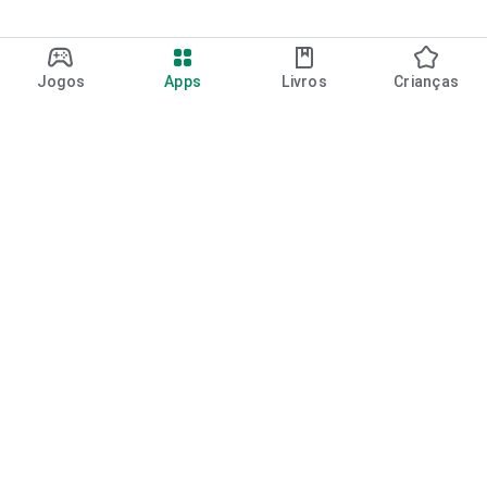
Jogos
Apps
Livros
Crianças
Google Play
Play Pass
Pontos do Play Points
Vales-presente
Resgatar
Política de reembolso