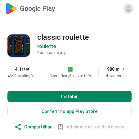
Google Play
classic roulette
roulette
Compras no app
4.1
980 mil+
star
4399 avaliações
Classificação Livre
info
downloads
Instalar
Conferir no app Play Store
Compartilhar
Adicionar à lista de desejos