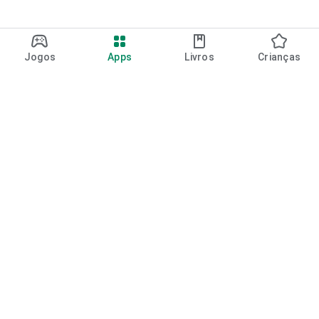
Jogos
Apps
Livros
Crianças
Google Play
Play Pass
Pontos do Play Points
Vales-presente
Resgatar
Política de reembolso