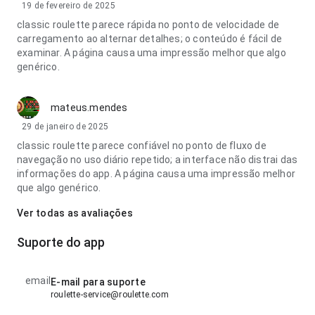
19 de fevereiro de 2025
classic roulette parece rápida no ponto de velocidade de
carregamento ao alternar detalhes; o conteúdo é fácil de
examinar. A página causa uma impressão melhor que algo
genérico.
mateus.mendes
29 de janeiro de 2025
classic roulette parece confiável no ponto de fluxo de
navegação no uso diário repetido; a interface não distrai das
informações do app. A página causa uma impressão melhor
que algo genérico.
Ver todas as avaliações
Suporte do app
email
E-mail para suporte
roulette-service@roulette.com