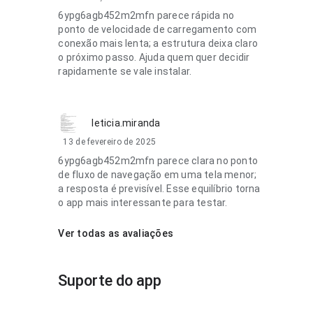
6ypg6agb452m2mfn parece rápida no
ponto de velocidade de carregamento com
conexão mais lenta; a estrutura deixa claro
o próximo passo. Ajuda quem quer decidir
rapidamente se vale instalar.
leticia.miranda
13 de fevereiro de 2025
6ypg6agb452m2mfn parece clara no ponto
de fluxo de navegação em uma tela menor;
a resposta é previsível. Esse equilíbrio torna
o app mais interessante para testar.
Ver todas as avaliações
Suporte do app