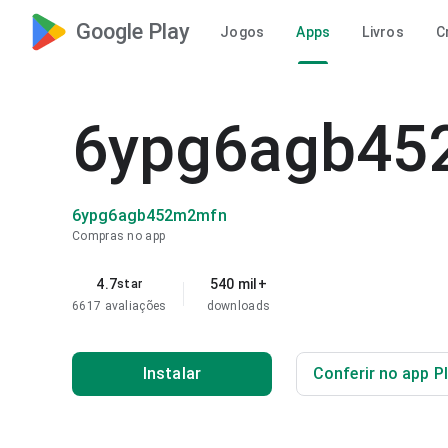
Google Play
Jogos
Apps
Livros
C
6ypg6agb45
6ypg6agb452m2mfn
Compras no app
4.7
540 mil+
star
6617 avaliações
downloads
Instalar
Conferir no app P