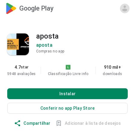
Google Play
aposta
aposta
Compras no app
4.7
910 mil+
star
5948 avaliações
Classificação Livre
info
downloads
Instalar
Conferir no app Play Store
Compartilhar
Adicionar à lista de desejos