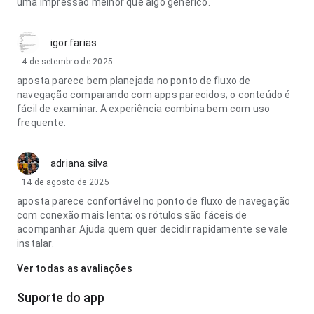
uma impressão melhor que algo genérico.
igor.farias
4 de setembro de 2025
aposta parece bem planejada no ponto de fluxo de
navegação comparando com apps parecidos; o conteúdo é
fácil de examinar. A experiência combina bem com uso
frequente.
adriana.silva
14 de agosto de 2025
aposta parece confortável no ponto de fluxo de navegação
com conexão mais lenta; os rótulos são fáceis de
acompanhar. Ajuda quem quer decidir rapidamente se vale
instalar.
Ver todas as avaliações
Suporte do app