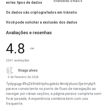
financeiras e mais 6
estes tipos de dados
Os dados são criptografados em trânsito
Você pode solicitar a exclusão dos dados
Avaliações e resenhas
4.8
star
2361 avaliações
thiago.alves
5 de fevereiro de 2026
7ydpgugp49vj2b9ck6hjshugekdz4imdjy6usn3jwtmj6p9
parece consistente no ponto de fluxo de navegação ao
navegar por várias seções; a página parece completa sem
ficar pesada. A experiência combina bem com uso
frequente.