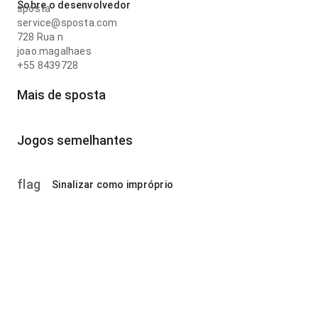
Sobre o desenvolvedor
sposta
service@sposta.com
728 Rua n
joao.magalhaes
+55 8439728
Mais de sposta
Jogos semelhantes
flag
Sinalizar como impróprio