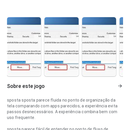
Sobre este jogo
sposta sposta parece fluida no ponto de organização da
tela comparando com apps parecidos; a experiência evita
passos desnecessários. A experiência combina bem com
uso frequente.
sposta parece fácil de entender no ponto de fluxo de