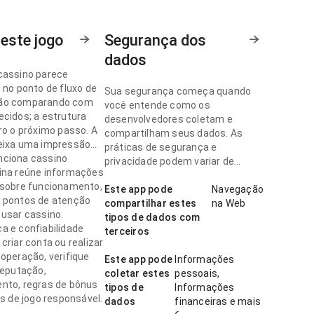
este jogo
Segurança dos
dados
cassino parece
 no ponto de fluxo de
Sua segurança começa quando
ão comparando com
você entende como os
ecidos; a estrutura
desenvolvedores coletam e
ro o próximo passo. A
compartilham seus dados. As
eixa uma impressão
práticas de segurança e
egura.
ciona cassino
privacidade podem variar de
ina reúne informações
acordo com o uso, a região e a
parece estável no
 sobre funcionamento,
idade.
Este app pode
Navegação
 fluxo de navegação
 pontos de atenção
compartilhar estes
na Web
ir avaliações; a
 usar cassino.
tipos de dados com
a visual parece
a e confiabilidade
terceiros
 Isso passa mais
criar conta ou realizar
a ao usuário.
 operação, verifique
Este app pode
Informações
reputação,
coletar estes
pessoais,
nto, regras de bônus
tipos de
Informações
as de jogo responsável.
dados
financeiras e mais