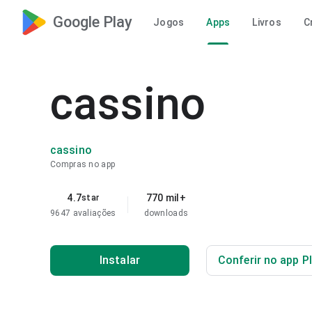
Google Play
Jogos
Apps
Livros
C
cassino
cassino
Compras no app
4.7
770 mil+
star
9647 avaliações
downloads
Instalar
Conferir no app P