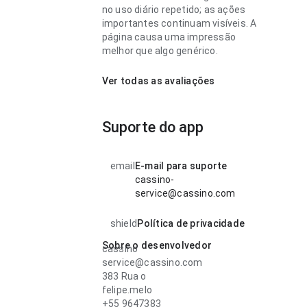
no uso diário repetido; as ações
importantes continuam visíveis. A
página causa uma impressão
melhor que algo genérico.
Ver todas as avaliações
Suporte do app
email
E-mail para suporte
cassino-
service@cassino.com
shield
Política de privacidade
Sobre o desenvolvedor
cassino
service@cassino.com
383 Rua o
felipe.melo
+55 9647383