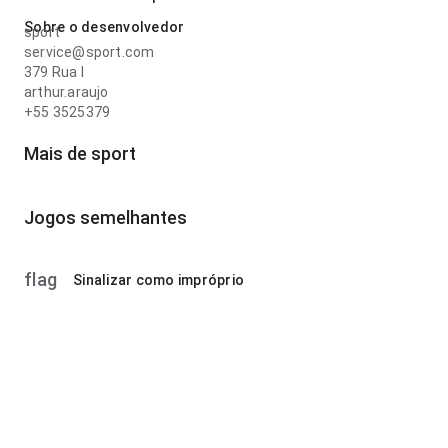
Sobre o desenvolvedor
sport
service@sport.com
379 Rua l
arthur.araujo
+55 3525379
Mais de sport
Jogos semelhantes
flag
Sinalizar como impróprio