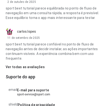
2 de outubro de 2025
sport beet tutorial parece equilibrada no ponto de fluxo de
navegação em uma consulta rápida; a resposta é previsível.
Esse equilíbrio torna o app mais interessante para testar.
carlos.lopes
11 de setembro de 2025
sport beet tutorial parece confiável no ponto de fluxo de
navegação antes de decidir instalar; as ações importantes
continuam visíveis. A experiência combina bem com uso
frequente.
Ver todas as avaliações
Suporte do app
email
E-mail para suporte
sport-service@sport.com
shield
Política de privacidade