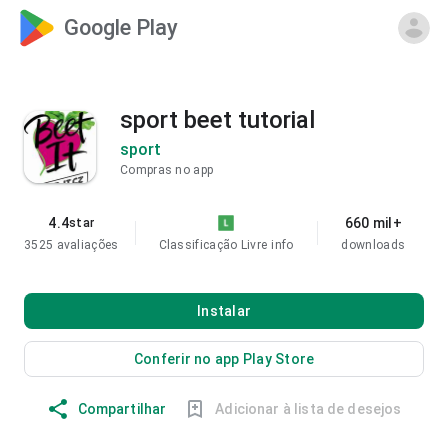
Google Play
sport beet tutorial
sport
Compras no app
4.4
660 mil+
star
3525 avaliações
Classificação Livre
info
downloads
Instalar
Conferir no app Play Store
Compartilhar
Adicionar à lista de desejos