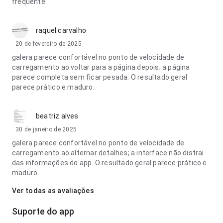
frequente.
raquel.carvalho
20 de fevereiro de 2025
galera parece confortável no ponto de velocidade de
carregamento ao voltar para a página depois; a página
parece completa sem ficar pesada. O resultado geral
parece prático e maduro.
beatriz.alves
30 de janeiro de 2025
galera parece confortável no ponto de velocidade de
carregamento ao alternar detalhes; a interface não distrai
das informações do app. O resultado geral parece prático e
maduro.
Ver todas as avaliações
Suporte do app