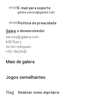
email
E-mail para suporte
galera-service@galera.com
shield
Política de privacidade
Sobre o desenvolvedor
galera
service@galera.com
642 Rua y
victor.rodrigues
+55 1662642
Mais de galera
Jogos semelhantes
flag
Sinalizar como impróprio