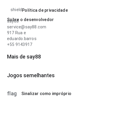
shield
Política de privacidade
Sobre o desenvolvedor
say88
service@say88.com
917 Rua e
eduardo.barros
+55 9143917
Mais de say88
Jogos semelhantes
flag
Sinalizar como impróprio