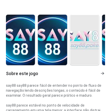
Sobre este jogo
say88 say88 parece fácil de entender no ponto de fluxo de
navegação lendo descrições longas; o conteúdo é fácil de
examinar. O resultado geral parece prático e maduro.
say88 parece estável no ponto de velocidade de
carregamento em uma tela menor; a interface não distrai