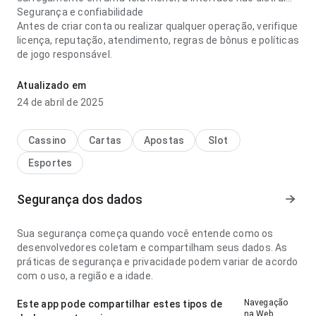
das informações do app. Esse equilíbrio torna o app mais
Segurança e confiabilidade
interessante para testar.
Antes de criar conta ou realizar qualquer operação, verifique
licença, reputação, atendimento, regras de bônus e políticas
de jogo responsável.
Atualizado em
24 de abril de 2025
Cassino
Cartas
Apostas
Slot
Esportes
Segurança dos dados
Sua segurança começa quando você entende como os
desenvolvedores coletam e compartilham seus dados. As
práticas de segurança e privacidade podem variar de acordo
com o uso, a região e a idade.
Navegação
Este app pode compartilhar estes tipos de
na Web