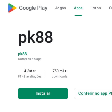
Google Play
Jogos
Apps
Livros
C
pk88
pk88
Compras no app
4.3
750 mil+
star
8143 avaliações
downloads
Instalar
Conferir no app P