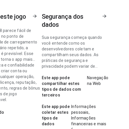
este jogo
Segurança dos
dados
8 parece fácil de
 no ponto de
Sua segurança começa quando
de de carregamento
você entende como os
ário repetido; a
desenvolvedores coletam e
é previsível. Esse
compartilham seus dados. As
o torna o app mais
práticas de segurança e
ante para testar.
a e confiabilidade
privacidade podem variar de
 criar conta ou
acordo com o uso, a região e a
ece fluida no ponto de
qualquer operação,
idade.
Este app pode
Navegação
 navegação com
 licença, reputação,
compartilhar estes
na Web
mais lenta; a
nto, regras de bônus
tipos de dados com
é previsível. Esse
as de jogo
terceiros
o torna o app mais
vel.
ante para testar.
Este app pode
Informações
do
coletar estes
pessoais,
tipos de
Informações
dados
financeiras e mais