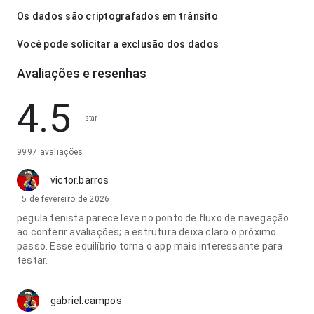
Os dados são criptografados em trânsito
Você pode solicitar a exclusão dos dados
Avaliações e resenhas
4.5
star
9997 avaliações
victor.barros
5 de fevereiro de 2026
pegula tenista parece leve no ponto de fluxo de navegação
ao conferir avaliações; a estrutura deixa claro o próximo
passo. Esse equilíbrio torna o app mais interessante para
testar.
gabriel.campos