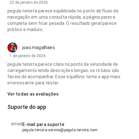
22 de janeiro de 2026
pegula tenista parece equilibrada no ponto de fluxo de
navegação em uma consulta rápida; a página parece
completa sem ficar pesada. O resultado geral parece
prático e maduro.
joao.magalhaes
1 de janeiro de 2026
pegula tenista parece clara no ponto de velocidade de
carregamento lendo descrições longas; os rótulos são
fáceis de acompanhar. Esse equilíbrio torna o app mais
interessante para testar.
Ver todas as avaliações
Suporte do app
email
E-mail para suporte
pegula tenista-service@pegula tenista.com