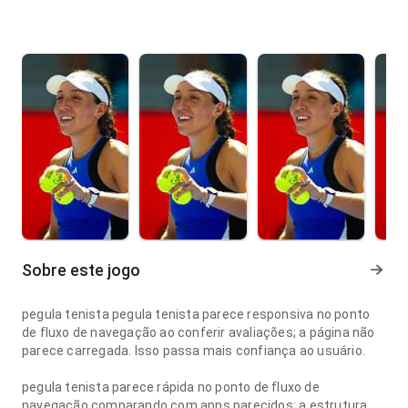
Sobre este jogo
pegula tenista pegula tenista parece responsiva no ponto
de fluxo de navegação ao conferir avaliações; a página não
parece carregada. Isso passa mais confiança ao usuário.
pegula tenista parece rápida no ponto de fluxo de
navegação comparando com apps parecidos; a estrutura