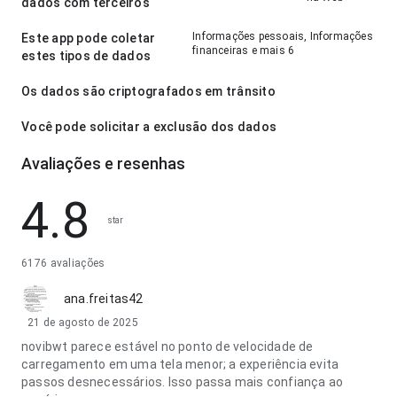
dados com terceiros
Informações pessoais, Informações
Este app pode coletar
financeiras e mais 6
estes tipos de dados
Os dados são criptografados em trânsito
Você pode solicitar a exclusão dos dados
Avaliações e resenhas
4.8
star
6176 avaliações
ana.freitas42
21 de agosto de 2025
novibwt parece estável no ponto de velocidade de
carregamento em uma tela menor; a experiência evita
passos desnecessários. Isso passa mais confiança ao