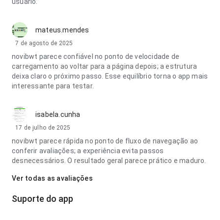
usuário.
mateus.mendes
7 de agosto de 2025
novibwt parece confiável no ponto de velocidade de
carregamento ao voltar para a página depois; a estrutura
deixa claro o próximo passo. Esse equilíbrio torna o app mais
interessante para testar.
isabela.cunha
17 de julho de 2025
novibwt parece rápida no ponto de fluxo de navegação ao
conferir avaliações; a experiência evita passos
desnecessários. O resultado geral parece prático e maduro.
Ver todas as avaliações
Suporte do app