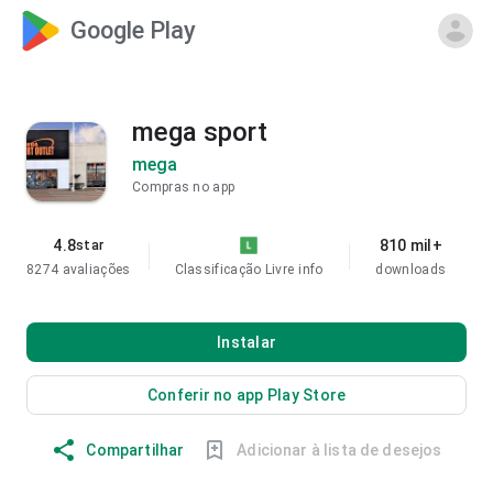
Google Play
mega sport
mega
Compras no app
4.8
810 mil+
star
8274 avaliações
Classificação Livre
info
downloads
Instalar
Conferir no app Play Store
Compartilhar
Adicionar à lista de desejos