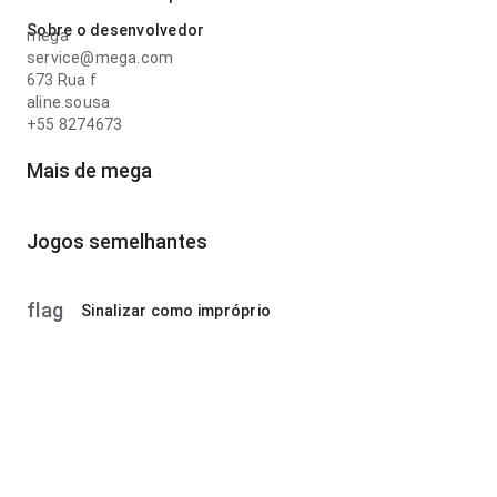
Sobre o desenvolvedor
mega
service@mega.com
673 Rua f
aline.sousa
+55 8274673
Mais de mega
Jogos semelhantes
flag
Sinalizar como impróprio