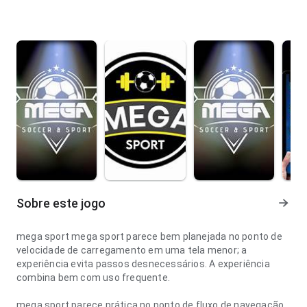
Sobre este jogo
mega sport mega sport parece bem planejada no ponto de
velocidade de carregamento em uma tela menor; a
experiência evita passos desnecessários. A experiência
combina bem com uso frequente.
mega sport parece prática no ponto de fluxo de navegação