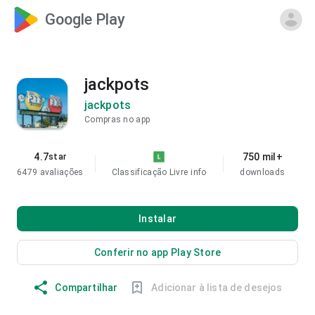
Google Play
jackpots
jackpots
Compras no app
4.7
750 mil+
star
6479 avaliações
Classificação Livre
info
downloads
Instalar
Conferir no app Play Store
Compartilhar
Adicionar à lista de desejos