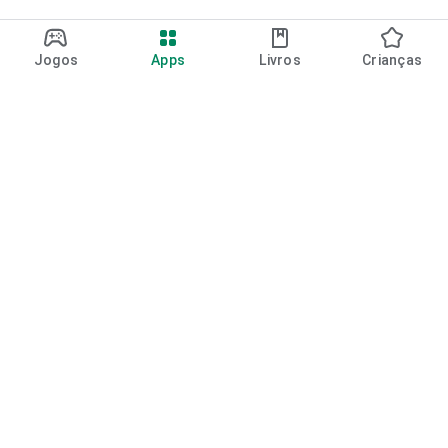
Jogos
Apps
Livros
Crianças
Google Play
Play Pass
Pontos do Play Points
Vales-presente
Resgatar
Política de reembolso
Crianças e família