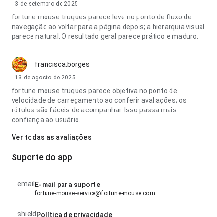
3 de setembro de 2025
fortune mouse truques parece leve no ponto de fluxo de
navegação ao voltar para a página depois; a hierarquia visual
parece natural. O resultado geral parece prático e maduro.
francisca.borges
13 de agosto de 2025
fortune mouse truques parece objetiva no ponto de
velocidade de carregamento ao conferir avaliações; os
rótulos são fáceis de acompanhar. Isso passa mais
confiança ao usuário.
Ver todas as avaliações
Suporte do app
email
E-mail para suporte
fortune-mouse-service@fortune-mouse.com
shield
Política de privacidade