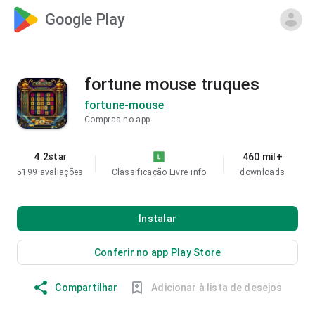
Google Play
fortune mouse truques
fortune-mouse
Compras no app
4.2
460 mil+
star
5199 avaliações
Classificação Livre
info
downloads
Instalar
Conferir no app Play Store
Compartilhar
Adicionar à lista de desejos