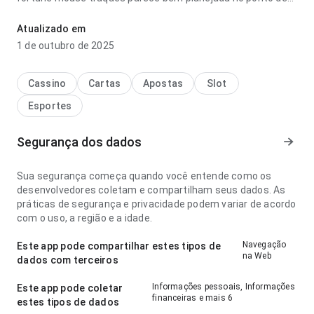
fluxo de navegação ao alternar detalhes; a interface não
distrai das informações do app. Esse cuidado nos detalhes
Atualizado em
faz diferença.
1 de outubro de 2025
Cassino
Cartas
Apostas
Slot
Esportes
Segurança dos dados
Sua segurança começa quando você entende como os
desenvolvedores coletam e compartilham seus dados. As
práticas de segurança e privacidade podem variar de acordo
com o uso, a região e a idade.
Navegação
Este app pode compartilhar estes tipos de
na Web
dados com terceiros
Informações pessoais, Informações
Este app pode coletar
financeiras e mais 6
estes tipos de dados