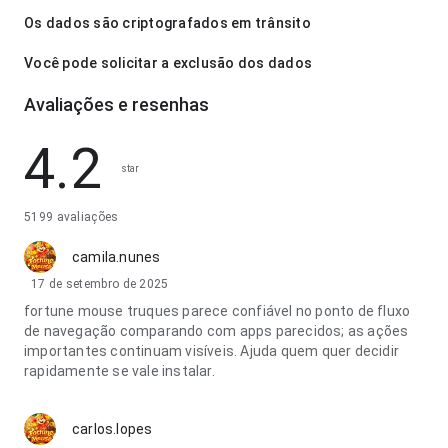
Os dados são criptografados em trânsito
Você pode solicitar a exclusão dos dados
Avaliações e resenhas
4.2
star
5199 avaliações
camila.nunes
17 de setembro de 2025
fortune mouse truques parece confiável no ponto de fluxo
de navegação comparando com apps parecidos; as ações
importantes continuam visíveis. Ajuda quem quer decidir
rapidamente se vale instalar.
carlos.lopes