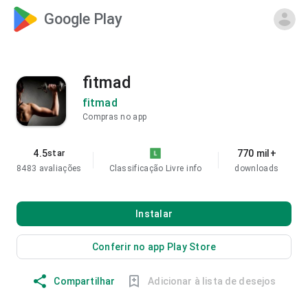
Google Play
fitmad
fitmad
Compras no app
4.5
770 mil+
star
8483 avaliações
Classificação Livre
info
downloads
Instalar
Conferir no app Play Store
Compartilhar
Adicionar à lista de desejos