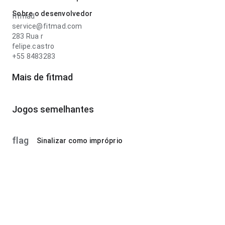
Sobre o desenvolvedor
fitmad
service@fitmad.com
283 Rua r
felipe.castro
+55 8483283
Mais de fitmad
Jogos semelhantes
flag
Sinalizar como impróprio