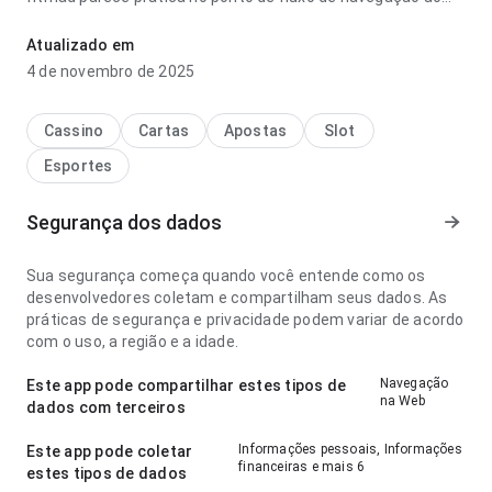
conferir avaliações; os rótulos são fáceis de acompanhar. A
experiência combina bem com uso frequente.
Atualizado em
4 de novembro de 2025
Cassino
Cartas
Apostas
Slot
Esportes
Segurança dos dados
Sua segurança começa quando você entende como os
desenvolvedores coletam e compartilham seus dados. As
práticas de segurança e privacidade podem variar de acordo
com o uso, a região e a idade.
Navegação
Este app pode compartilhar estes tipos de
na Web
dados com terceiros
Informações pessoais, Informações
Este app pode coletar
financeiras e mais 6
estes tipos de dados