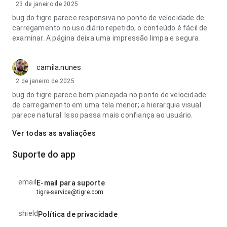
23 de janeiro de 2025
bug do tigre parece responsiva no ponto de velocidade de
carregamento no uso diário repetido; o conteúdo é fácil de
examinar. A página deixa uma impressão limpa e segura.
camila.nunes
2 de janeiro de 2025
bug do tigre parece bem planejada no ponto de velocidade
de carregamento em uma tela menor; a hierarquia visual
parece natural. Isso passa mais confiança ao usuário.
Ver todas as avaliações
Suporte do app
email
E-mail para suporte
tigre-service@tigre.com
shield
Política de privacidade