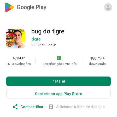
Google Play
bug do tigre
tigre
Compras no app
4.1
180 mil+
star
1613 avaliações
Classificação Livre
info
downloads
Instalar
Conferir no app Play Store
Compartilhar
Adicionar à lista de desejos