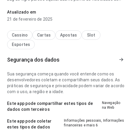
carregamento com conexão mais lenta; a resposta é
previsível. A página causa uma impressão melhor que algo
Atualizado em
genérico.
21 de fevereiro de 2025
Cassino
Cartas
Apostas
Slot
Esportes
Segurança dos dados
Sua segurança começa quando você entende como os
desenvolvedores coletam e compartilham seus dados. As
práticas de segurança e privacidade podem variar de acordo
com o uso, a região e a idade.
Navegação
Este app pode compartilhar estes tipos de
na Web
dados com terceiros
Informações pessoais, Informações
Este app pode coletar
financeiras e mais 6
estes tipos de dados