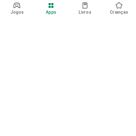
Jogos
Apps
Livros
Crianças
Google Play
Play Pass
Pontos do Play Points
Vales-presente
Resgatar
Política de reembolso
Crianças e família