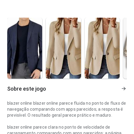
Sobre este jogo
blazer online blazer online parece fluida no ponto de fluxo de
navegação comparando com apps parecidos; a resposta é
previsível. O resultado geral parece prático e maduro.
blazer online parece clara no ponto de velocidade de
carregamento comparando com apps parecidos; a página