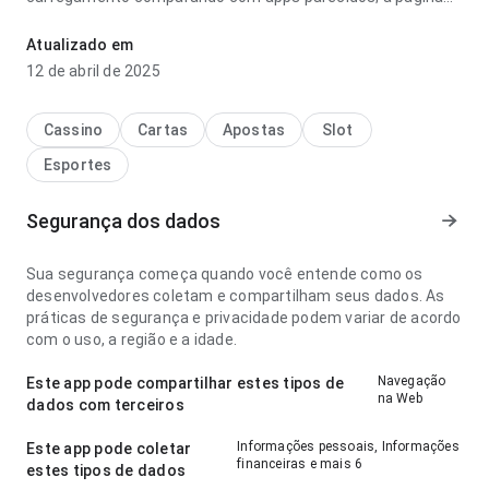
não parece carregada. Esse equilíbrio torna o app mais
interessante para testar.
Atualizado em
12 de abril de 2025
Cassino
Cartas
Apostas
Slot
Esportes
Segurança dos dados
Sua segurança começa quando você entende como os
desenvolvedores coletam e compartilham seus dados. As
práticas de segurança e privacidade podem variar de acordo
com o uso, a região e a idade.
Navegação
Este app pode compartilhar estes tipos de
na Web
dados com terceiros
Informações pessoais, Informações
Este app pode coletar
financeiras e mais 6
estes tipos de dados