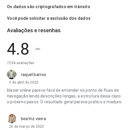
Os dados são criptografados em trânsito
Você pode solicitar a exclusão dos dados
Avaliações e resenhas
4.8
star
7294 avaliações
raquel.barros
3 de abril de 2025
blazer online parece fácil de entender no ponto de fluxo de
navegação lendo descrições longas; a estrutura deixa claro
o próximo passo. O resultado geral parece prático e maduro.
beatriz.vieira
20 de março de 2025