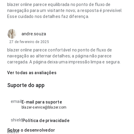
blazer online parece equilibrada no ponto de fluxo de
navegação para um visitante novo; a resposta é previsível.
Esse cuidado nos detalhes faz diferença.
andre.souza
27 de fevereiro de 2025
blazer online parece confortável no ponto de fluxo de
navegação ao alternar detalhes; a página não parece
carregada. A página deixa uma impressão limpa e segura.
Ver todas as avaliações
Suporte do app
email
E-mail para suporte
blazer-service@blazer.com
shield
Política de privacidade
Sobre o desenvolvedor
blazer