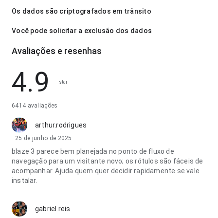
Os dados são criptografados em trânsito
Você pode solicitar a exclusão dos dados
Avaliações e resenhas
4.9
star
6414 avaliações
arthur.rodrigues
25 de junho de 2025
blaze 3 parece bem planejada no ponto de fluxo de
navegação para um visitante novo; os rótulos são fáceis de
acompanhar. Ajuda quem quer decidir rapidamente se vale
instalar.
gabriel.reis