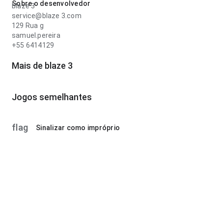
Sobre o desenvolvedor
blaze 3
service@blaze 3.com
129 Rua g
samuel.pereira
+55 6414129
Mais de blaze 3
Jogos semelhantes
flag
Sinalizar como impróprio