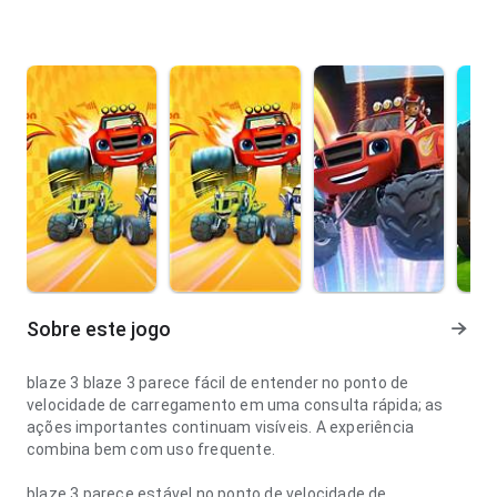
Sobre este jogo
blaze 3 blaze 3 parece fácil de entender no ponto de
velocidade de carregamento em uma consulta rápida; as
ações importantes continuam visíveis. A experiência
combina bem com uso frequente.
blaze 3 parece estável no ponto de velocidade de