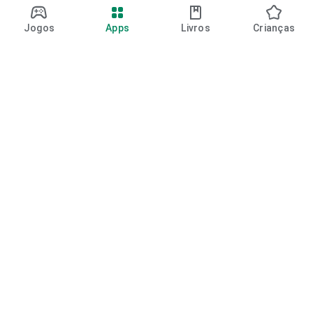
Jogos
Apps
Livros
Crianças
Google Play
Play Pass
Pontos do Play Points
Vales-presente
Resgatar
Política de reembolso
Crianças e família