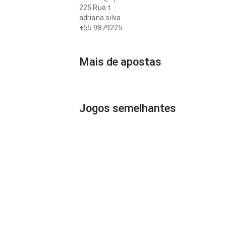
225 Rua t
adriana.silva
+55 9879225
Mais de apostas
Jogos semelhantes