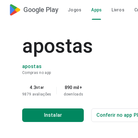
Google Play
Jogos
Apps
Livros
C
apostas
apostas
Compras no app
4.3
890 mil+
star
9879 avaliações
downloads
Instalar
Conferir no app P