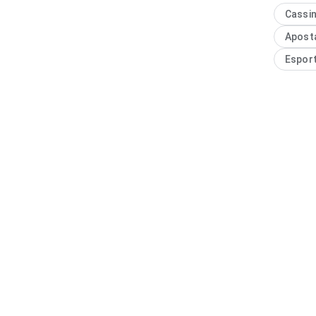
Cassi
Apost
Espor