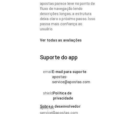
apostas parece leve no ponto de
fluxo de navegação lendo
descrições longas; a estrutura
deixa claro o próximo passo. Isso
passa mais confiança ao
usuário.
Ver todas as avaliações
Suporte do app
email
E-mail para suporte
apostas-
service@apostas.com
shield
Política de
privacidade
Sobre o desenvolvedor
apostas
service@apostas.com