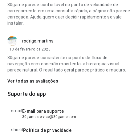
30game parece confortável no ponto de velocidade de
carregamento em uma consulta rápida; a página não parece
carregada. Ajuda quem quer decidir rapidamente se vale
instalar.
rodrigo.martins
13 de fevereiro de 2025
30game parece consistente no ponto de fluxo de
navegação com conexão mais lenta; a hierarquia visual
parece natural. O resultado geral parece prático e maduro.
Ver todas as avaliações
Suporte do app
email
E-mail para suporte
30game-service@30game.com
shield
Política de privacidade