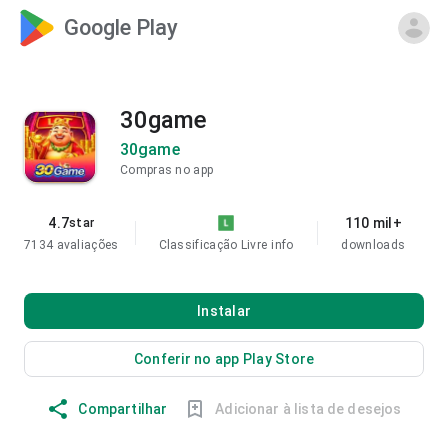
Google Play
30game
30game
Compras no app
4.7
110 mil+
star
7134 avaliações
Classificação Livre
info
downloads
Instalar
Conferir no app Play Store
Compartilhar
Adicionar à lista de desejos