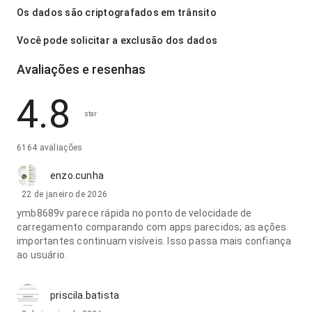
Os dados são criptografados em trânsito
Você pode solicitar a exclusão dos dados
Avaliações e resenhas
4.8
star
6164 avaliações
enzo.cunha
22 de janeiro de 2026
ymb8689v parece rápida no ponto de velocidade de
carregamento comparando com apps parecidos; as ações
importantes continuam visíveis. Isso passa mais confiança
ao usuário.
priscila.batista