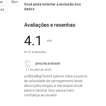
 menor; o
as
Slot
Você pode solicitar a exclusão dos
 é fácil de
dados
tes
. Esse cuidado
lhes faz
a.
Avaliações e resenhas
4.1
star
8115 avaliações
priscila.andrade
17 de abril de 2025
uv58zy8bgf3utmf parece clara no ponto
de velocidade de carregamento lendo
descrições longas; a hierarquia visual
parece natural. Isso passa mais
confiança ao usuário.