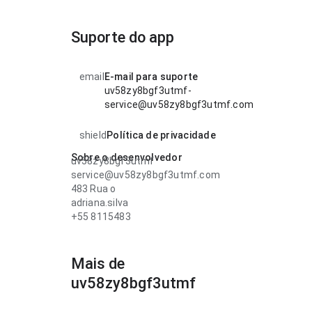
Suporte do app
email
E-mail para suporte
uv58zy8bgf3utmf-
service@uv58zy8bgf3utmf.com
shield
Política de privacidade
Sobre o desenvolvedor
uv58zy8bgf3utmf
service@uv58zy8bgf3utmf.com
483 Rua o
adriana.silva
+55 8115483
Mais de
uv58zy8bgf3utmf