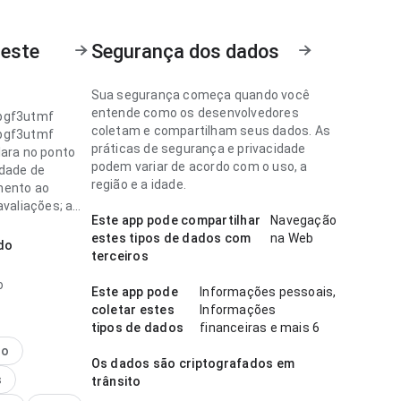
 este
Segurança dos dados
Sua segurança começa quando você
entende como os desenvolvedores
bgf3utmf
coletam e compartilham seus dados. As
bgf3utmf
práticas de segurança e privacidade
lara no ponto
podem variar de acordo com o uso, a
idade de
região e a idade.
mento ao
avaliações; a
Este app pode compartilhar
Navegação
 não distrai
estes tipos de dados com
na Web
rmações do
do
terceiros
ágina causa
ressão melhor
o
Este app pode
Informações pessoais,
genérico.
coletar estes
Informações
tipos de dados
financeiras e mais 6
bgf3utmf
em planejada
no
Os dados são criptografados em
 de velocidade
s
trânsito
egamento em