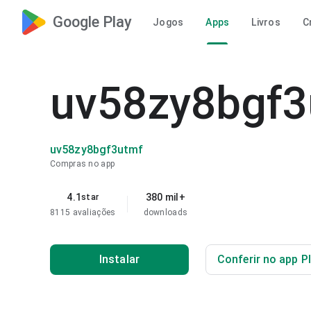
Google Play
Jogos
Apps
Livros
C
uv58zy8bgf3
uv58zy8bgf3utmf
Compras no app
4.1
380 mil+
star
8115 avaliações
downloads
Instalar
Conferir no app P