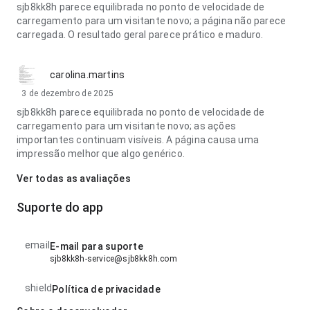
sjb8kk8h parece equilibrada no ponto de velocidade de
carregamento para um visitante novo; a página não parece
carregada. O resultado geral parece prático e maduro.
carolina.martins
3 de dezembro de 2025
sjb8kk8h parece equilibrada no ponto de velocidade de
carregamento para um visitante novo; as ações
importantes continuam visíveis. A página causa uma
impressão melhor que algo genérico.
Ver todas as avaliações
Suporte do app
email
E-mail para suporte
sjb8kk8h-service@sjb8kk8h.com
shield
Política de privacidade