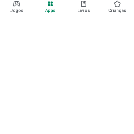
Jogos
Apps
Livros
Crianças
Google Play
Play Pass
Pontos do Play Points
Vales-presente
Resgatar
Política de reembolso
Crianças e família
Guia para a família