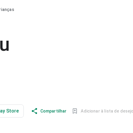
rianças
u
lay Store
Compartilhar
Adicionar à lista de desej