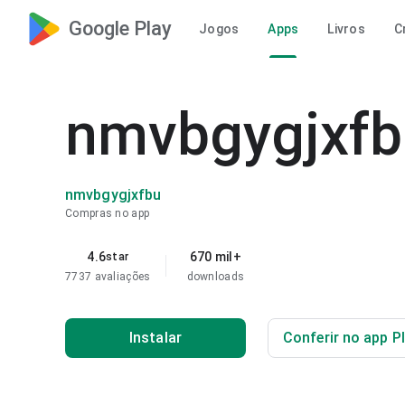
Google Play
Jogos
Apps
Livros
C
nmvbgygjxfb
nmvbgygjxfbu
Compras no app
4.6
670 mil+
star
7737 avaliações
downloads
Instalar
Conferir no app P