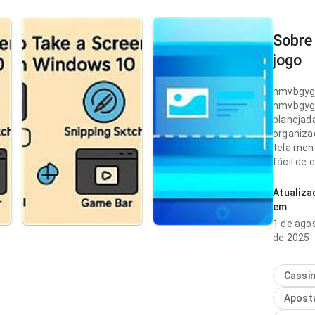
Sobre
jogo
nmvbgyg
nmvbgyg
planejad
organiza
tela men
fácil de 
causa u
melhor q
Atualiza
em
nmvbgyg
1 de ago
planejad
de 2025
velocida
carregam
repetido;
Cassi
de examin
Apost
torna o 