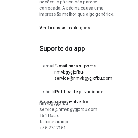
seções; a página não parece
carregada. A página causa uma
impressão melhor que algo genérico.
Ver todas as avaliações
Suporte do app
email
E-mail para suporte
nmvbgygjxfbu-
service@nmvbgygjxfbu.com
shield
Política de privacidade
Sobre o desenvolvedor
nmvbgygjxfbu
service@nmvbgygjxfbu.com
151 Rua e
tatiane.araujo
+55 7737151