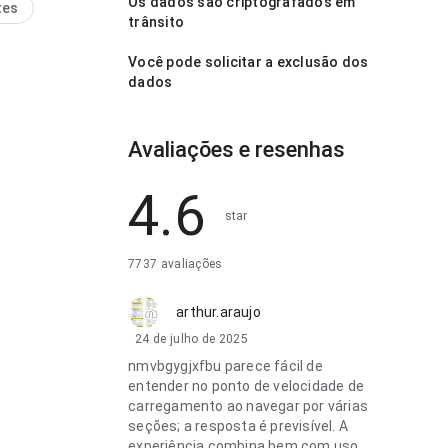
ante para testar.
Os dados são criptografados em
tes
trânsito
Você pode solicitar a exclusão dos
dados
Avaliações e resenhas
4.6
star
7737 avaliações
arthur.araujo
24 de julho de 2025
nmvbgygjxfbu parece fácil de
entender no ponto de velocidade de
carregamento ao navegar por várias
seções; a resposta é previsível. A
experiência combina bem com uso