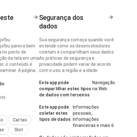
 este
Segurança dos
dados
jxfbu
Sua segurança começa quando você
jxfbu parece bem
entende como os desenvolvedores
a no ponto de
coletam e compartilham seus dados.
ção da tela em uma
As práticas de segurança e
or; o conteúdo é
privacidade podem variar de acordo
examinar. A página
com o uso, a região e a idade.
ma impressão
ue algo genérico.
Este app pode
Navegação
do
compartilhar estes tipos
na Web
jxfbu parece bem
de dados com terceiros
sto
a no ponto de
de de
Este app pode
Informações
ento no uso diário
coletar estes
pessoais,
 o conteúdo é fácil
tipos de dados
Informações
no
Cartas
ar. Esse equilíbrio
financeiras e mais 6
as
Slot
app mais