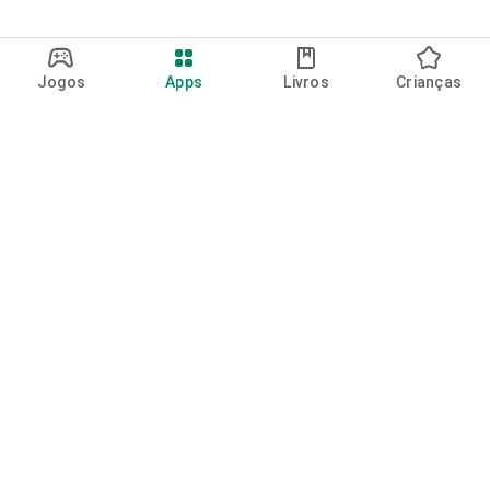
Jogos
Apps
Livros
Crianças
Google Play
Play Pass
Pontos do Play Points
Vales-presente
Resgatar
Política de reembolso