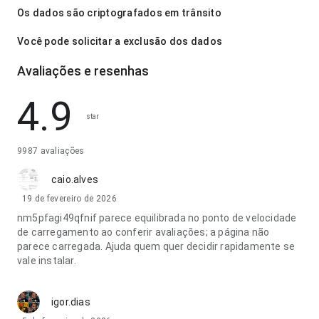
Os dados são criptografados em trânsito
Você pode solicitar a exclusão dos dados
Avaliações e resenhas
4.9
star
9987 avaliações
caio.alves
19 de fevereiro de 2026
nm5pfagi49qfnif parece equilibrada no ponto de velocidade
de carregamento ao conferir avaliações; a página não
parece carregada. Ajuda quem quer decidir rapidamente se
vale instalar.
igor.dias