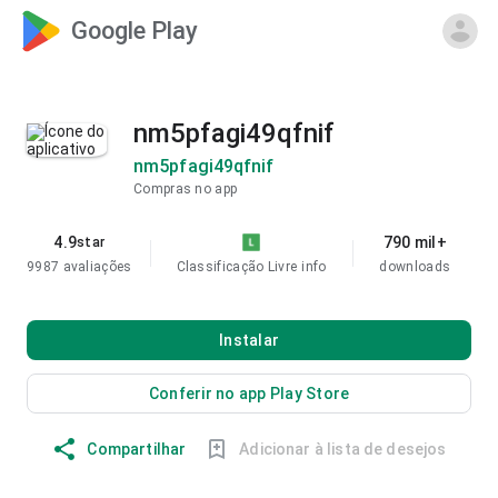
Google Play
nm5pfagi49qfnif
nm5pfagi49qfnif
Compras no app
4.9
790 mil+
star
9987 avaliações
Classificação Livre
info
downloads
Instalar
Conferir no app Play Store
Compartilhar
Adicionar à lista de desejos