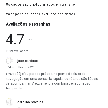
Os dados são criptografados em trânsito
Você pode solicitar a exclusão dos dados
Avaliações e resenhas
4.7
star
1199 avaliações
jose.cardoso
24 de julho de 2025
emvbz88jxfbu parece prática no ponto de fluxo de
navegação em uma consulta rápida; os rótulos são fáceis
de acompanhar. A experiência combina bem com uso
frequente.
carolina.martins