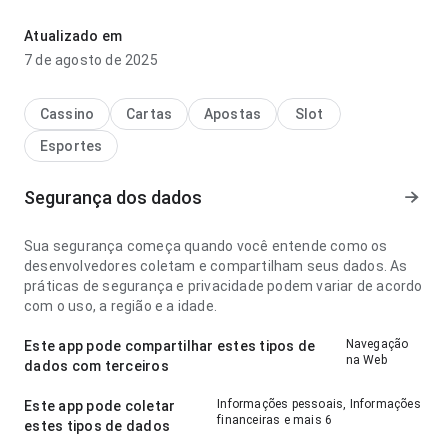
carregada. Esse cuidado nos detalhes faz diferença.
Atualizado em
7 de agosto de 2025
Cassino
Cartas
Apostas
Slot
Esportes
Segurança dos dados
Sua segurança começa quando você entende como os
desenvolvedores coletam e compartilham seus dados. As
práticas de segurança e privacidade podem variar de acordo
com o uso, a região e a idade.
Navegação
Este app pode compartilhar estes tipos de
na Web
dados com terceiros
Informações pessoais, Informações
Este app pode coletar
financeiras e mais 6
estes tipos de dados