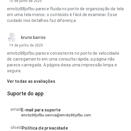
10 de julho de 2025
emvbz88jxfbu parece fluida no ponto de organização da tela
em uma tela menor; o conteúdo é fácil de examinar. Esse
cuidado nos detalhes faz diferença.
bruno.barros
19 de junho de 2025
emvbz88jxfbu parece consistente no ponto de velocidade
de carregamento em uma consulta rápida; a página não
parece carregada. A página deixa uma impressão limpa e
segura.
Ver todas as avaliações
Suporte do app
email
E-mail para suporte
emvbz88jxfbu-service@emvbz88jxfbu.com
shield
Política de privacidade