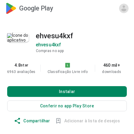
Google Play
ehvesu4kxf
ehvesu4kxf
Compras no app
4.8
460 mil+
star
6963 avaliações
Classificação Livre
info
downloads
Instalar
Conferir no app Play Store
Compartilhar
Adicionar à lista de desejos