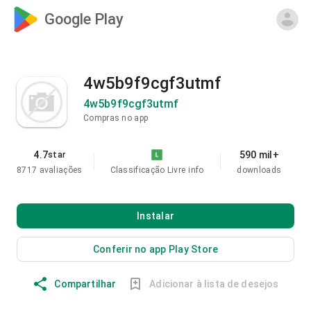
Google Play
4w5b9f9cgf3utmf
4w5b9f9cgf3utmf
Compras no app
4.7
590 mil+
star
8717 avaliações
Classificação Livre
info
downloads
Instalar
Conferir no app Play Store
Compartilhar
Adicionar à lista de desejos