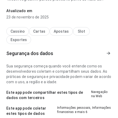
navegação no uso diário repetido; a interface não distrai das
informações do app. A página deixa uma impressão limpa e
Atualizado em
segura.
23 de novembro de 2025
Cassino
Cartas
Apostas
Slot
Esportes
Segurança dos dados
Sua segurança começa quando você entende como os
desenvolvedores coletam e compartilham seus dados. As
práticas de segurança e privacidade podem variar de acordo
com o uso, a região e a idade.
Navegação
Este app pode compartilhar estes tipos de
na Web
dados com terceiros
Informações pessoais, Informações
Este app pode coletar
financeiras e mais 6
estes tipos de dados