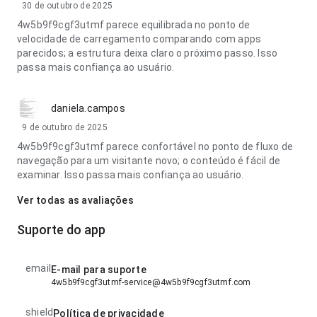
30 de outubro de 2025
4w5b9f9cgf3utmf parece equilibrada no ponto de
velocidade de carregamento comparando com apps
parecidos; a estrutura deixa claro o próximo passo. Isso
passa mais confiança ao usuário.
daniela.campos
9 de outubro de 2025
4w5b9f9cgf3utmf parece confortável no ponto de fluxo de
navegação para um visitante novo; o conteúdo é fácil de
examinar. Isso passa mais confiança ao usuário.
Ver todas as avaliações
Suporte do app
email
E-mail para suporte
4w5b9f9cgf3utmf-service@4w5b9f9cgf3utmf.com
shield
Política de privacidade