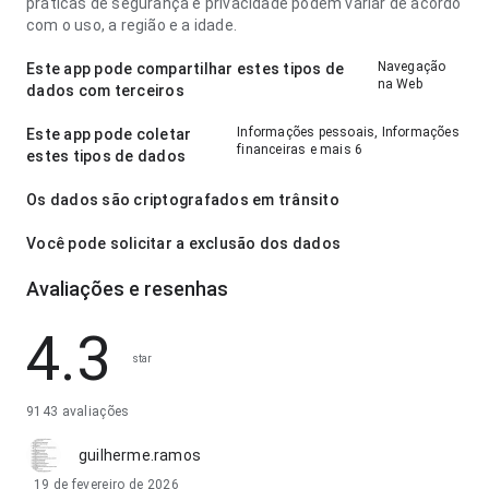
práticas de segurança e privacidade podem variar de acordo
com o uso, a região e a idade.
Navegação
Este app pode compartilhar estes tipos de
na Web
dados com terceiros
Informações pessoais, Informações
Este app pode coletar
financeiras e mais 6
estes tipos de dados
Os dados são criptografados em trânsito
Você pode solicitar a exclusão dos dados
Avaliações e resenhas
4.3
star
9143 avaliações
guilherme.ramos
19 de fevereiro de 2026