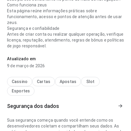
para um visitante novo; a página não parece carregada. A
Como funciona zeus
experiência combina bem com uso frequente.
Esta página reúne informações práticas sobre
funcionamento, acesso e pontos de atenção antes de usar
zeus.
Segurança e confiabilidade
Antes de criar conta ou realizar qualquer operação, verifique
licença, reputação, atendimento, regras de bônus e políticas
de jogo responsável.
Atualizado em
9 de março de 2026
Cassino
Cartas
Apostas
Slot
Esportes
Segurança dos dados
Sua segurança começa quando você entende como os
desenvolvedores coletam e compartilham seus dados. As