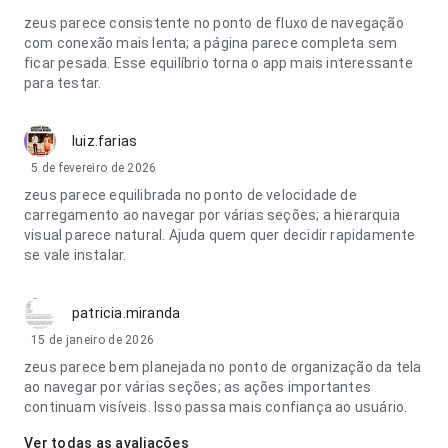
zeus parece consistente no ponto de fluxo de navegação
com conexão mais lenta; a página parece completa sem
ficar pesada. Esse equilíbrio torna o app mais interessante
para testar.
luiz.farias
5 de fevereiro de 2026
zeus parece equilibrada no ponto de velocidade de
carregamento ao navegar por várias seções; a hierarquia
visual parece natural. Ajuda quem quer decidir rapidamente
se vale instalar.
patricia.miranda
15 de janeiro de 2026
zeus parece bem planejada no ponto de organização da tela
ao navegar por várias seções; as ações importantes
continuam visíveis. Isso passa mais confiança ao usuário.
Ver todas as avaliações