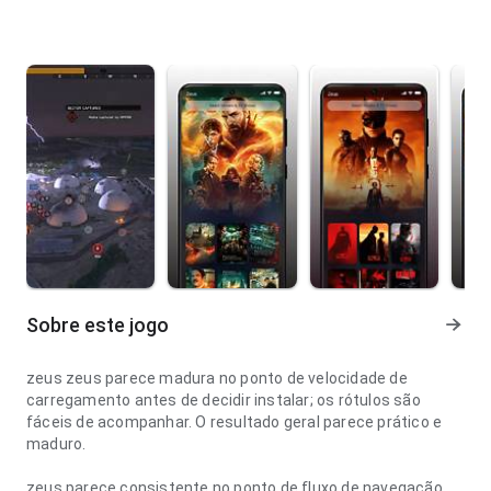
Sobre este jogo
zeus zeus parece madura no ponto de velocidade de
carregamento antes de decidir instalar; os rótulos são
fáceis de acompanhar. O resultado geral parece prático e
maduro.
zeus parece consistente no ponto de fluxo de navegação