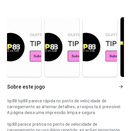
Sobre este jogo
tip88 tip88 parece rápida no ponto de velocidade de
carregamento ao alternar detalhes; a resposta é previsível.
A página deixa uma impressão limpa e segura.
tip88 parece prática no ponto de velocidade de
carregamento no uso diário repetido; as ações importantes