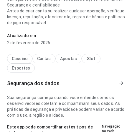
continuam visíveis. Ajuda quem quer decidir rapidamente se
Segurança e confiabilidade
vale instalar.
Antes de criar conta ou realizar qualquer operação, verifique
licença, reputação, atendimento, regras de bônus e políticas
de jogo responsável.
Atualizado em
2 de fevereiro de 2026
Cassino
Cartas
Apostas
Slot
Esportes
Segurança dos dados
Sua segurança começa quando você entende como os
desenvolvedores coletam e compartilham seus dados. As
práticas de segurança e privacidade podem variar de acordo
com o uso, a região e a idade.
Navegação
Este app pode compartilhar estes tipos de
na Web