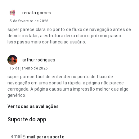
renata.gomes
5 de fevereiro de 2026
super parece clara no ponto de fluxo de navegação antes de
decidir instalar; a estrutura deixa claro o próximo passo.
Isso passa mais confiança ao usuário.
arthur.rodrigues
15 de janeiro de 2026
super parece fácil de entender no ponto de fluxo de
navegação em uma consulta rápida; a página não parece
carregada. A página causa uma impressão melhor que algo
genérico.
Ver todas as avaliações
Suporte do app
email
E-mail para suporte