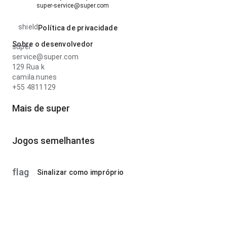
super-service@super.com
shield
Política de privacidade
Sobre o desenvolvedor
super
service@super.com
129 Rua k
camila.nunes
+55 4811129
Mais de super
Jogos semelhantes
flag
Sinalizar como impróprio