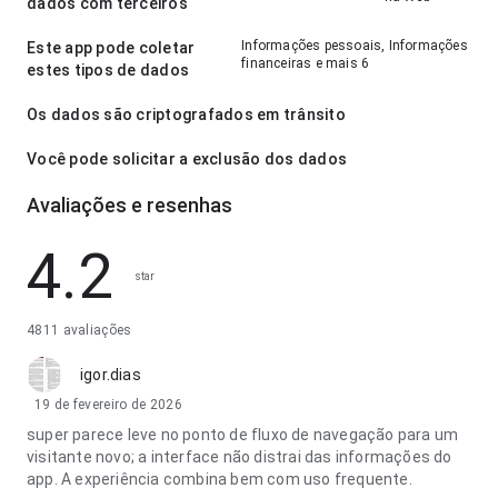
dados com terceiros
Informações pessoais, Informações
Este app pode coletar
financeiras e mais 6
estes tipos de dados
Os dados são criptografados em trânsito
Você pode solicitar a exclusão dos dados
Avaliações e resenhas
4.2
star
4811 avaliações
igor.dias
19 de fevereiro de 2026
super parece leve no ponto de fluxo de navegação para um
visitante novo; a interface não distrai das informações do
app. A experiência combina bem com uso frequente.