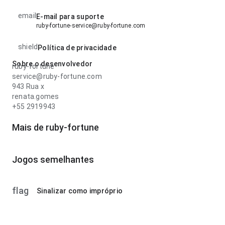
email
E-mail para suporte
ruby-fortune-service@ruby-fortune.com
shield
Política de privacidade
Sobre o desenvolvedor
ruby-fortune
service@ruby-fortune.com
943 Rua x
renata.gomes
+55 2919943
Mais de ruby-fortune
Jogos semelhantes
flag
Sinalizar como impróprio