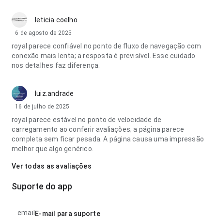
leticia.coelho
6 de agosto de 2025
royal parece confiável no ponto de fluxo de navegação com
conexão mais lenta; a resposta é previsível. Esse cuidado
nos detalhes faz diferença.
luiz.andrade
16 de julho de 2025
royal parece estável no ponto de velocidade de
carregamento ao conferir avaliações; a página parece
completa sem ficar pesada. A página causa uma impressão
melhor que algo genérico.
Ver todas as avaliações
Suporte do app
email
E-mail para suporte