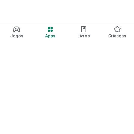
Jogos
Apps
Livros
Crianças
Google Play
Play Pass
Pontos do Play Points
Vales-presente
Resgatar
Política de reembolso