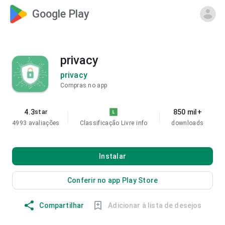
Google Play
privacy
privacy
Compras no app
4.3
850 mil+
star
4993 avaliações
Classificação Livre
info
downloads
Instalar
Conferir no app Play Store
Compartilhar
Adicionar à lista de desejos