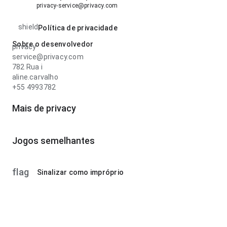
privacy-service@privacy.com
shield
Política de privacidade
Sobre o desenvolvedor
privacy
service@privacy.com
782 Rua i
aline.carvalho
+55 4993782
Mais de privacy
Jogos semelhantes
flag
Sinalizar como impróprio