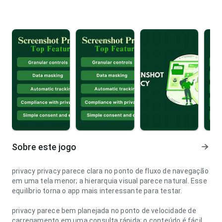
Sobre este jogo
privacy privacy parece clara no ponto de fluxo de navegação
em uma tela menor; a hierarquia visual parece natural. Esse
equilíbrio torna o app mais interessante para testar.
privacy parece bem planejada no ponto de velocidade de
carregamento em uma consulta rápida; o conteúdo é fácil