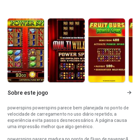
Sobre este jogo
powerspins powerspins parece bem planejada no ponto de
velocidade de carregamento no uso diário repetido; a
experiência evita passos desnecessários. A página causa
uma impressão melhor que algo genérico.
powerspins parece madura no ponto de fluxo de navegação