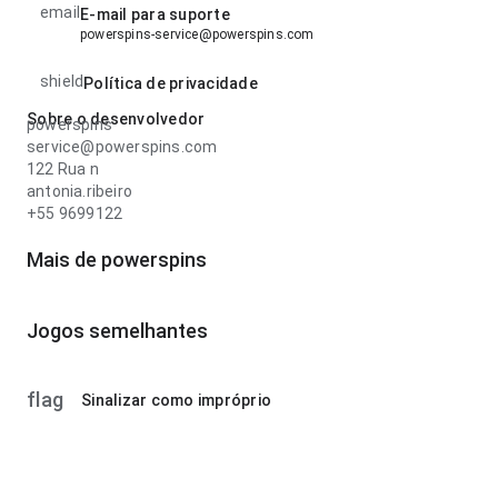
email
E-mail para suporte
powerspins-service@powerspins.com
shield
Política de privacidade
Sobre o desenvolvedor
powerspins
service@powerspins.com
122 Rua n
antonia.ribeiro
+55 9699122
Mais de powerspins
Jogos semelhantes
flag
Sinalizar como impróprio