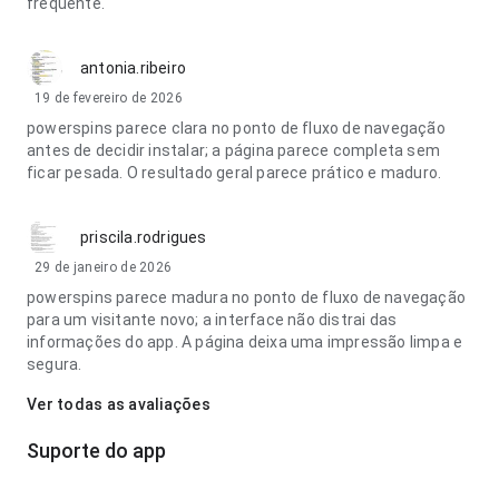
frequente.
antonia.ribeiro
19 de fevereiro de 2026
powerspins parece clara no ponto de fluxo de navegação
antes de decidir instalar; a página parece completa sem
ficar pesada. O resultado geral parece prático e maduro.
priscila.rodrigues
29 de janeiro de 2026
powerspins parece madura no ponto de fluxo de navegação
para um visitante novo; a interface não distrai das
informações do app. A página deixa uma impressão limpa e
segura.
Ver todas as avaliações
Suporte do app