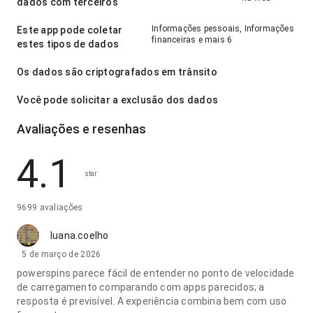
dados com terceiros
Informações pessoais, Informações
Este app pode coletar
financeiras e mais 6
estes tipos de dados
Os dados são criptografados em trânsito
Você pode solicitar a exclusão dos dados
Avaliações e resenhas
4.1
star
9699 avaliações
luana.coelho
5 de março de 2026
powerspins parece fácil de entender no ponto de velocidade
de carregamento comparando com apps parecidos; a
resposta é previsível. A experiência combina bem com uso