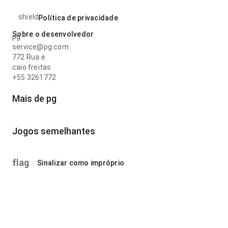
shield
Política de privacidade
Sobre o desenvolvedor
pg
service@pg.com
772 Rua e
caio.freitas
+55 3261772
Mais de pg
Jogos semelhantes
flag
Sinalizar como impróprio